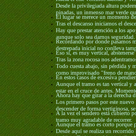
Desde la privilegiada altura pode
pinadas, un inmenso mar verde que
El lugar se merece un momento de 
Tras el descanso iniciamos el desce
Hay que prestar atención a los ap
aunque solo sea darnos seguridad.
Recordando por donde pasamos mo
destrepada inicial no conlleva ta
Eso sí, es muy vertical, abstenerse
Tras la zona rocosa nos adentramos
Todo cuesta abajo, sin pérdida y 
como improvisado "freno de mano
En estos casos de excesiva pendie
Aunque el tramo es tan vertical y 
estar en el cruce de antes. Moment
Ahora hay que girar a la derecha di
Los primero pasos por este nuevo 
descender de forma vertiginosa, s
A la vez el sendero está cubierto 
tramo muy agradable de recorrer.
Aunque el tramo es corto porque p
Desde aquí se realiza un recorrido l