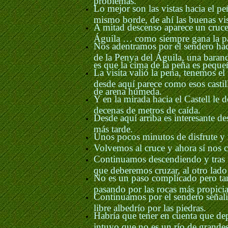
Lo mejor son las vistas hacia el pe
mismo borde, de ahí las buenas vi
A mitad descenso aparece un cruce 
Águila … como siempre gana la par
Nos adentramos por el sendero haci
de la Penya del Águila, una barandi
es que la cima de la peña es pequeñ
La visita valió la pena, tenemos 
desde aquí parece como esos castill
de arena húmeda.
Y en la mirada hacia el Castell le 
decenas de metros de caída.
Desde aquí arriba es interesante d
más tarde.
Unos pocos minutos de disfrute y 
Volvemos al cruce y ahora sí nos c
Continuamos descendiendo y tras u
que deberemos cruzar, al otro lad
No es un paso complicado pero tam
pasando por las rocas más propicias
Continuamos por el sendero señali
libre albedrío por las piedras.
Habría que tener en cuenta que dep
intuyo que no es un río de grande