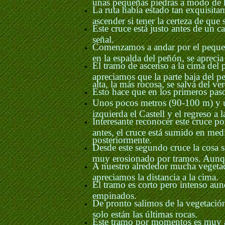
unas pequeñas piedras a modo de h
La ruta había estado tan exquisit
ascender si tener la certeza de que
Este cruce está justo antes de un
señal.
Comenzamos a andar por el pequeño
en la espalda del peñón, se aprecia 
El tramo de ascenso a la cima del 
apreciamos que la parte baja del p
alta, la más rocosa, se salva del ve
Esto hace que en los primeros pas
Unos pocos metros (90-100 m) y un
izquierda el Castell y el regreso a 
Interesante reconocer este cruce p
antes, el cruce está sumido en med
posteriormente.
Desde este segundo cruce la cosa s
muy erosionado por tramos. Aunque
A nuestro alrededor mucha vegetaci
apreciamos la distancia a la cima.
El tramo es corto pero intenso aun
empinados.
De pronto salimos de la vegetación
solo están las últimas rocas.
Este tramo por momentos es muy aé