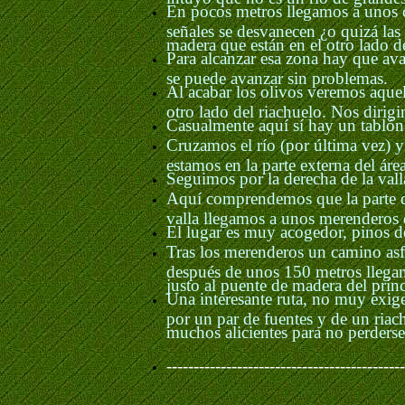
En pocos metros llegamos a unos 
señales se desvanecen ¿o quizá las
madera que están en el otro lado de
Para alcanzar esa zona hay que av
se puede avanzar sin problemas.
Al acabar los olivos veremos aque
otro lado del riachuelo. Nos dirigi
Casualmente aquí sí hay un tablón
Cruzamos el río (por última vez) y
estamos en la parte externa del área
Seguimos por la derecha de la val
Aquí comprendemos que la parte que
valla llegamos a unos merenderos d
El lugar es muy acogedor, pinos d
Tras los merenderos un camino asfa
después de unos 150 metros llegamo
justo al puente de madera del princ
Una interesante ruta, no muy exigen
por un par de fuentes y de un riac
muchos alicientes para no perderse 
--------------------------------------------