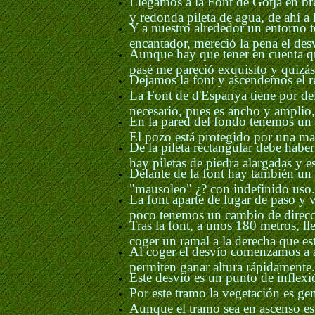
Llegamos a la Font de Gotja en bre
y redonda pileta de agua, de ahí a l
Y a nuestro alrededor un entorno 
encantador, mereció la pena el des
Aunque hay que tener en cuenta q
pasé me pareció exquisito y quizás 
Dejamos la font y ascendemos el re
La Font de d'Espanya tiene por de
necesario, pues es ancho y amplio
En la pared del fondo tenemos un c
El pozo está protegido por una m
De la pileta rectangular debe habe
hay piletas de piedra alargadas y 
Delante de la font hay también un
"mausoleo" ¿? con indefinido uso.
La font aparte de lugar de paso y v
poco tenemos un cambio de direcc
Tras la font, a unos 180 metros, l
coger un ramal a la derecha que e
Al coger el desvío comenzamos a 
permiten ganar altura rápidamente.
Este desvío es un punto de inflexió
Por este tramo la vegetación es g
Aunque el tramo sea en ascenso es