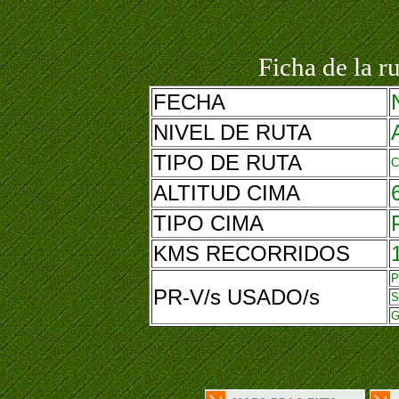
Ficha de la r
FECHA
NIVEL DE RUTA
TIPO DE RUTA
C
ALTITUD CIMA
TIPO CIMA
KMS RECORRIDOS
P
PR-V/s USADO/s
S
G