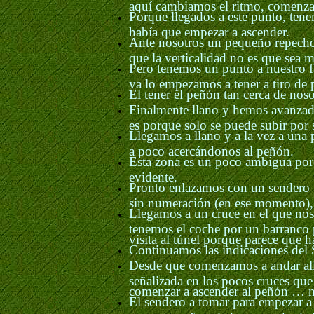
aquí cambiamos el ritmo, comenza
Porque llegados a este punto, ten
había que empezar a ascender.
Ante nosotros un pequeño repecho 
que la verticalidad no es que sea 
Pero tenemos un punto a nuestro f
ya lo empezamos a tener a tiro de p
El tener el peñón tan cerca de noso
Finalmente llano y hemos avanzado
es porque solo se puede subir por s
Llegamos a llano y a la vez a una 
a poco acercándonos al peñón.
Esta zona es un poco ambigua porq
evidente.
Pronto enlazamos con un sendero 
sin numeración (en ese momento), p
Llegamos a un cruce en el que nos
tenemos el coche por un barranco 
visita al túnel porque parece que
Continuamos las indicaciones del S
Desde que comenzamos a andar allá 
señalizada en los pocos cruces qu
comenzar a ascender al peñón … ni
El sendero a tomar para empezar a 