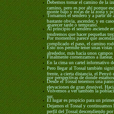
Debemos tomar el camino de la iz
camino, pero es por ahí porque esc
monte bajo y rocas de la zona y po
Tomamos el sendero y a partir de a
bastante obvia, ascender, y en cas
aparecer tarde o temprano.
Al principio el sendero asciende 
tendremos que hacer pequeñas trep
Por momentos parece que ascendamo
complicado el paso, el camino rode
Esto nos permite tener unas vistas
alrededor, más hacia unos campos 
Finalmente comenzamos a llanear, lo
En la cima un cartel informativo d
Pero llegar al Tossal también sign
frente, a cierta distancia, el Peny
por perspectivas de donde estamos i
Desde el Tossal tenemos una panor
elevaciones de gran desnivel. Hacia
Volvemos a ver también la poblaci
sur.
El lugar es propicio para un primer
Dejamos el Tossal y continuamos la
perfil del Tossal descendiendo por