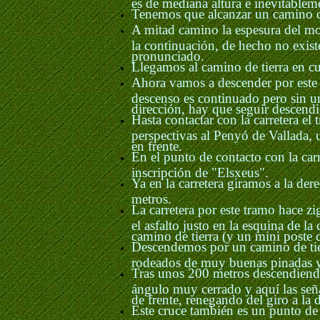
es de mediana altura e inevitable
Tenemos que alcanzar un camino de
A mitad camino la espesura del mon
la continuación, de hecho no exist
pronunciado.
Llegamos al camino de tierra en c
Ahora vamos a descender por este c
descenso es continuado pero sin un
dirección, hay que seguir descend
Hasta contactar con la carretera e
perspectivas al Penyó de Vallada, 
en frente.
En el punto de contacto con la car
inscripción de "Elsxeus".
Ya en la carretera giramos a la de
metros.
La carretera por este tramo hace z
el asfalto justo en la esquina de 
camino de tierra (y un mini poste
Descendemos por un camino de tier
rodeados de muy buenas pinadas 
Tras unos 200 metros descendiend
ángulo muy cerrado y aquí las señ
de frente, renegando del giro a la 
Este cruce también es un punto de