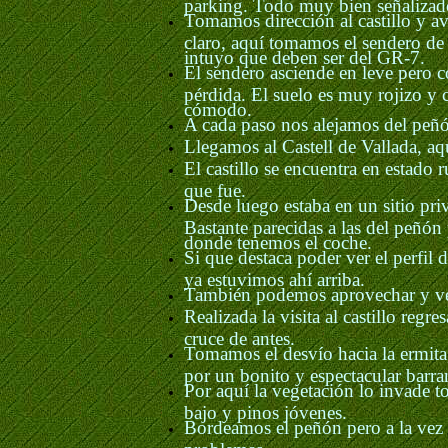
parking. Todo muy bien señalizado 
Tomamos dirección al castillo y a
claro, aquí tomamos el sendero de
intuyo que deben ser del GR-7.
El sendero asciende en leve pero c
pérdida. El suelo es muy rojizo y
cómodo.
A cada paso nos alejamos del peñón
Llegamos al Castell de Vallada, aqu
El castillo se encuentra en estado 
que fue.
Desde luego estaba en un sitio priv
Bastante parecidas a las del peñón 
donde tenemos el coche.
Si que destaca poder ver el perfil
ya estuvimos ahí arriba.
También podemos aprovechar y ver 
Realizada la visita al castillo reg
cruce de antes.
Tomamos el desvío hacia la ermit
por un bonito y espectacular bar
Por aquí la vegetación lo invade 
bajo y pinos jóvenes.
Bordeamos el peñón pero a la vez
problemas.