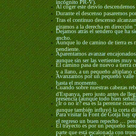
incógnito PR-V).
Al coger este desvío descendemos 
Durante el descenso pasaremos po
Tras el continuo descenso alcanzam
giramos a la derecha en dirección
Dejamos atrás el sendero que ha s
ancho.
Aunque lo de camino de tierra es 
pendiente.
Aparentamos avanzar encajonados p
aunque sin ser las vertientes muy v
El camino pasa de nuevo a tierra 
y a llano, a un pequeño altiplano
Avanzamos por un pequeño valle in
hasta el momento.
Cuando sobre nuestras cabezas reb
d'Espanya, pero justo antes de lleg
presencia (aunque todo bien señal
¿Ir o no ir? esa es la perenne cues
aunque también influyó la corta di
Para visitar la Font de Gotja hay q
el regreso un buen repecho … pero
El trayecto es por un pequeño sen
parte que está escalonada con tron