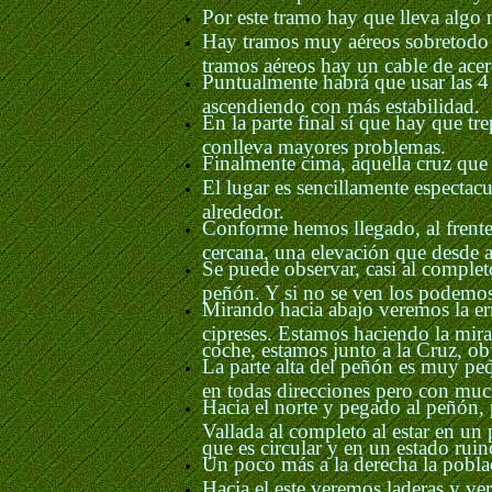
Por este tramo hay que lleva algo
Hay tramos muy aéreos sobretodo l
tramos aéreos hay un cable de ace
Puntualmente habrá que usar las 4
ascendiendo con más estabilidad.
En la parte final sí que hay que t
conlleva mayores problemas.
Finalmente cima, aquella cruz que 
El lugar es sencillamente espectac
alrededor.
Conforme hemos llegado, al frente
cercana, una elevación que desde 
Se puede observar, casi al completo
peñón. Y si no se ven los podemos 
Mirando hacia abajo veremos la erm
cipreses. Estamos haciendo la mirad
coche, estamos junto a la Cruz, ob
La parte alta del peñón es muy pe
en todas direcciones pero con muc
Hacia el norte y pegado al peñón, 
Vallada al completo al estar en un
que es circular y en un estado ruin
Un poco más a la derecha la poblaci
Hacia el este veremos laderas y ver