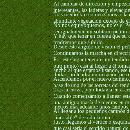
Al cambiar de dirección y empezar
interesantes, las laderas y elevaci
Tras medio km comenzamos a llane
abundante vegetación debajo de él
No nos equivoquemos, no es el Peñ
ser igualmente un solitario peñón 
Y hay que tener en cuenta que su 
tendremos que subirlo.
Desde este ángulo de visión el pe
Continuamos la marcha en direcci
Por este lugar tenemos un tendido
otro punto) casi al llegar a él to
ancho al que estamos usando, ese 
dudas, no tendrá numeración pero e
Ascendemos por el nuevo camino, s
base de una de las torretas del te
Tras la curva, pero todavía en asce
Cuando comenzamos a llanear estamo
una antigua masía de piedras en mu
metros más adelante unos campos d
Al llegar a los pequeños campos d
"inestable" de toda la ruta.
Justo llegamos al vértice o esquin
que casi sería el sentido natural d