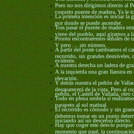
Pero no nos dirigimos directo al 
coqueto puente de madera. Ya le to
La primera intención es iniciar la 
por donde se puede ascender.
Tras pasar el puente de madera ent
viene del pueblo, aquí giramos a 
Pronto encontraremos señales de un
V pero … sin número.
A partir del poste cambiamos el c
recorrido, sin grandes desniveles,
evidente.
A nuestra derecha un ladera de gran
A la izquierda una gran llanura en 
elevación.
Y detrás nuestra el peñón de Vall
desaparecerá de la vista. Pero al co
peñón, el Castell de Vallada, otro o
Todo en plena umbría si realizamos
parapeto al sol matinal.
El recorrido es cómodo y sin grand
debemos tomar en un punto determin
iniciando así un descenso directo.
Hay que coger este desvío porque e
momento que pasé, la continuación